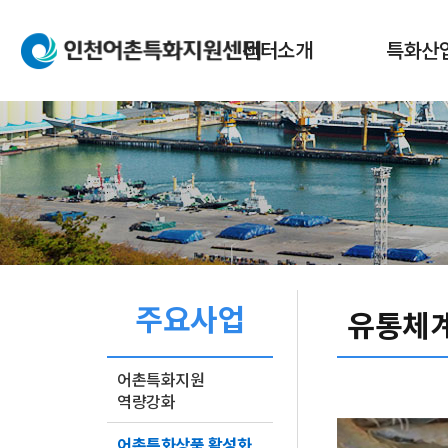
본문 바로가기
메인메뉴 바로가기
센터소개
특화산
인사말
어촌특화
설립목적
어촌특화
센터업무
어촌특화
조직도
오시는길
주요사업
페이스북
네이버블로그
인쇄
유통체계
어촌특화지원
역량강화
어촌특화상품 활성화