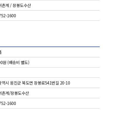
촌계 / 장봉도수산
752-1600
품
000원 (배송비 별도)
역시 옹진군 북도면 장봉로541번길 20-10
어촌계/장봉도수산
752-1600