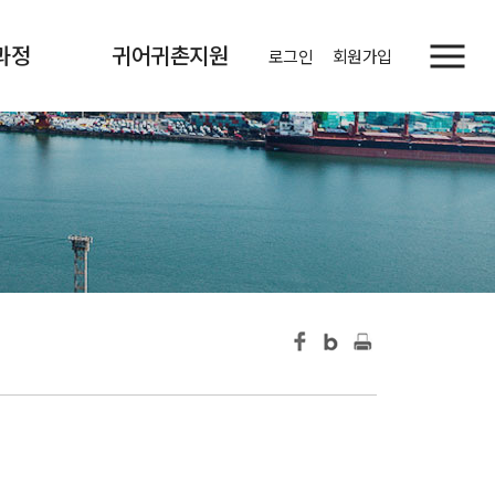
과정
귀어귀촌지원
로그인
회원가입
정보
사업소개
현황
정보 게시판
증발급
귀어소식
자주묻는질문