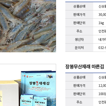
상품상태
신상
판매가격
30,
판매단위
1kg
주소
인천광
생산자
내가어
문의처
032-
장봉무산재래 마른김
상품상태
신상
판매가격
12,
판매단위
100
주소
인천광