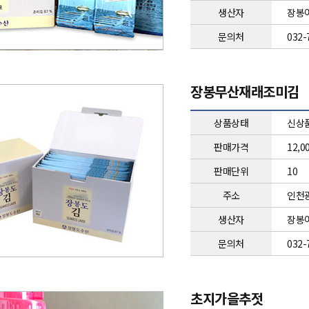
생산자
장봉어
문의처
032-
장봉무산재래조미김
상품상태
신상
판매가격
12,
판매단위
10
주소
인천광
생산자
장봉
문의처
032-
초지가을추젓