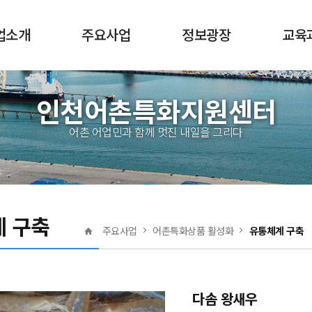
업소개
주요사업
정보광장
교육
전체메뉴
산업이란?
어촌특화지원
공지사항
교육
인천어촌특화지원센터
역량강화
산업 지원정책
보도자료
수강
어촌특화상품 활성화
어촌 어업민과 함께 멋진 내일을 그리다
지원센터
자료실
수료
어촌발전 정책지원
마을 소개
특화상품
센터앨범
 구축
자유게시판
주요사업
어촌특화상품 활성화
유통체계 구축
묻고답하기
다솜 왕새우