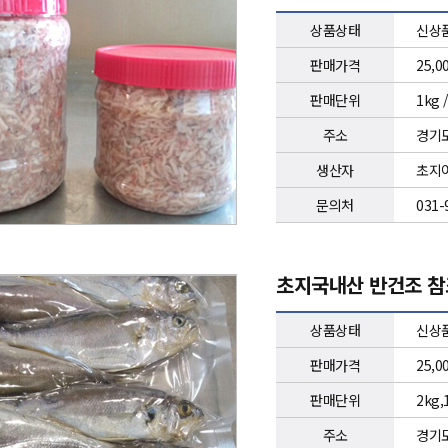
상품상태
신상
판매가격
25,0
판매단위
1kg 
주소
경기도
생산자
초지
문의처
031-
초지국내산 반건조 
상품상태
신상
판매가격
25,0
판매단위
2kg,
주소
경기도