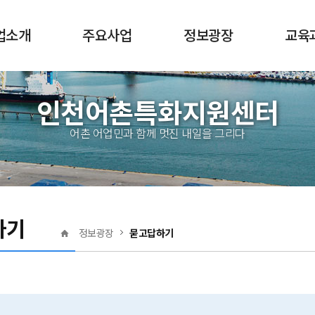
업소개
주요사업
정보광장
교육
전체메뉴
산업이란?
어촌특화지원
공지사항
교육
인천어촌특화지원센터
역량강화
산업 지원정책
보도자료
수강
어촌특화상품 활성화
어촌 어업민과 함께 멋진 내일을 그리다
지원센터
자료실
수료
어촌발전 정책지원
마을 소개
특화상품
센터앨범
하기
자유게시판
정보광장
묻고답하기
묻고답하기