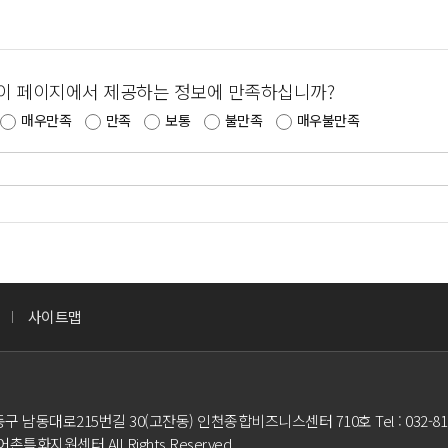
이 페이지에서 제공하는 정보에 만족하십니까?
매우만족
만족
보통
불만족
매우불만족
사이트맵
동구 남동대로215번길 30(고잔동) 인천종합비즈니스센터 710호 Tel : 032-811
천어촌특화지원센터 All Rights Reserved.