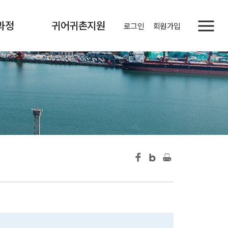
과정
귀어귀촌지원
로그인
회원가입
정보
사업소개
현황
정보 게시판
증발급
귀어소식
자주묻는질문