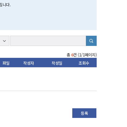
립니다.
총
0
건 (1/1페이지)
파일
작성자
작성일
조회수
등록