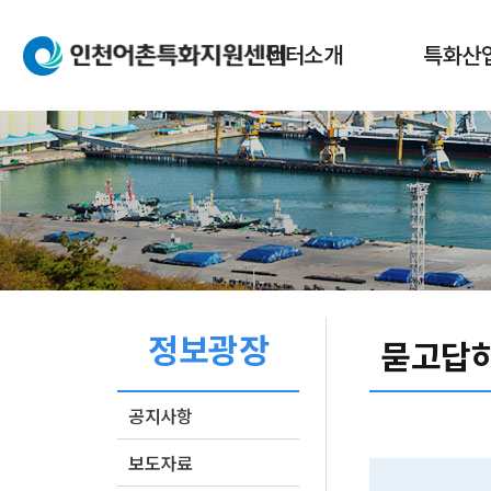
본문 바로가기
메인메뉴 바로가기
센터소개
특화산
인사말
어촌특화
설립목적
어촌특화
센터업무
어촌특화
조직도
오시는길
정보광장
페이스북
네이버블로그
인쇄
묻고답
공지사항
보도자료