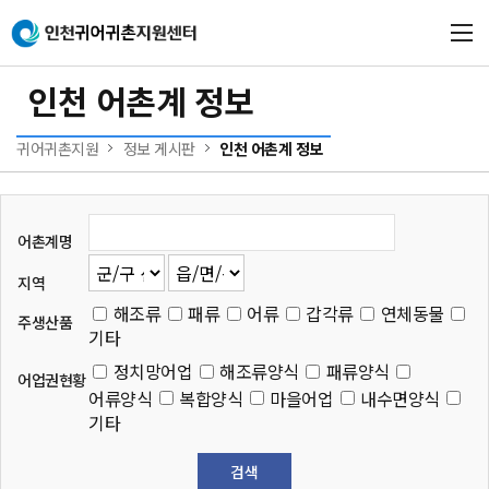
본문 바로가기
메인메뉴 바로가기
인천 어촌계 정보
귀어귀촌지원
정보 게시판
인천 어촌계 정보
어촌계명
지역
해조류
패류
어류
갑각류
연체동물
주생산품
기타
정치망어업
해조류양식
패류양식
어업권현황
어류양식
복합양식
마을어업
내수면양식
기타