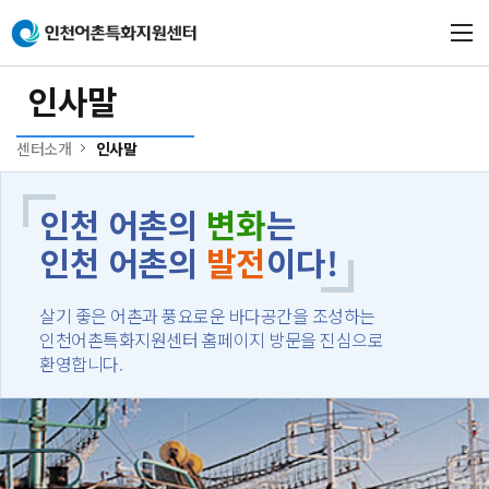
본문 바로가기
메인메뉴 바로가기
인사말
센터소개
인사말
인천 어촌의
변화
는
인천 어촌의
발전
이다!
살기 좋은 어촌과 풍요로운 바다공간을 조성하는
인천어촌특화지원센터 홈페이지 방문을 진심으로
환영합니다.