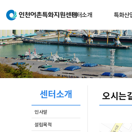
본문 바로가기
메인메뉴 바로가기
센터소개
특화산
인사말
어촌특화
설립목적
어촌특화
센터업무
어촌특화
조직도
오시는길
센터소개
페이스북
네이버블로그
인쇄
오시는
인사말
설립목적