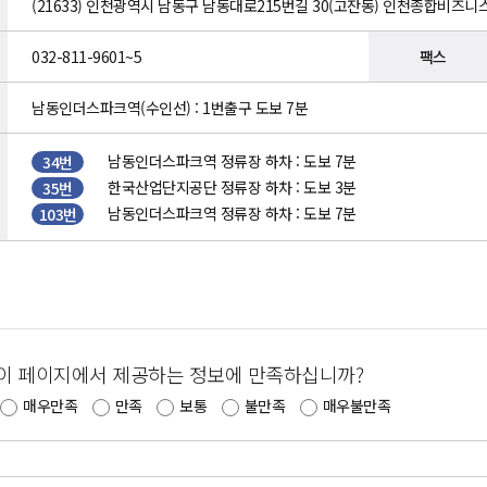
(21633) 인천광역시 남동구 남동대로215번길 30(고잔동) 인천종합비즈니
032-811-9601~5
팩스
남동인더스파크역(수인선) : 1번출구 도보 7분
남동인더스파크역 정류장 하차 : 도보 7분
34번
한국산업단지공단 정류장 하차 : 도보 3분
35번
남동인더스파크역 정류장 하차 : 도보 7분
103번
이 페이지에서 제공하는 정보에 만족하십니까?
매우만족
만족
보통
불만족
매우불만족