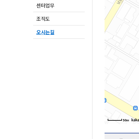
센터업무
조직도
오시는길
50m