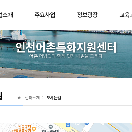
업소개
주요사업
정보광장
교육
전체메뉴
산업이란?
어촌특화지원
공지사항
교육
인천어촌특화지원센터
역량강화
산업 지원정책
보도자료
수강
어촌특화상품 활성화
어촌 어업민과 함께 멋진 내일을 그리다
지원센터
자료실
수료
어촌발전 정책지원
마을 소개
특화상품
센터앨범
길
자유게시판
센터소개
오시는길
묻고답하기