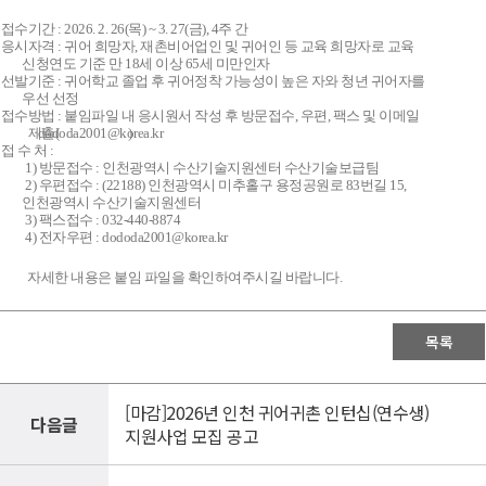
 접수기간 : 2026. 2. 26(목) ~ 3. 27(금), 4주 간
 응시자격 : 귀어 희망자, 재촌비어업인 및 귀어인 등 교육 희망자로 교육
신청연도 기준 만 18세 이상 65세 미만인자​ ​​
 선발기준 : 귀어학교 졸업 후 귀어정착 가능성이 높은 자와 청년 귀어자를
우선 선정
 접수방법 : 붙임파일 내 응시원서 작성 후 방문접수, 우편, 팩스 및 이메일
제출(
dododa2001@korea.kr
​
)
 접 수 처 :
) 방문접수 : 인천광역시 수산기술지원센터 수산기술보급팀
) 우편접수 : (22188) 인천광역시 미추홀구 용정공원로 83번길 15,
인천광역시 수산기술지원센터
) 팩스접수 : 032-440-8874
) 전자우편 : dododa2001@korea.kr
자세한 내용은 붙임 파일을 확인하여주시길 바랍니다.
목록
[마감]2026년 인천 귀어귀촌 인턴십(연수생)
다음글
지원사업 모집 공고