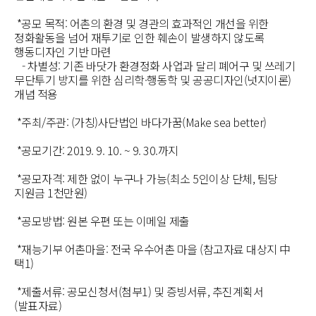
*공모 목적: 어촌의 환경 및 경관의 효과적인 개선을 위한
정화활동을 넘어 재투기로 인한 훼손이 발생하지 않도록
행동디자인 기반 마련
- 차별성: 기존 바닷가 환경정화 사업과 달리 폐어구 및 쓰레기
무단투기 방지를 위한 심리학·행동학 및 공공디자인(넛지이론)
개념 적용
*주최/주관: (가칭)사단법인 바다가꿈(Make sea better)
*공모기간: 2019. 9. 10. ~ 9. 30.까지
*공모자격: 제한 없이 누구나 가능(최소 5인이상 단체, 팀당
지원금 1천만원)
*공모방법: 원본 우편 또는 이메일 제출
*재능기부 어촌마을: 전국 우수어촌 마을 (참고자료 대상지 中
택1)
*제출서류: 공모신청서(첨부1) 및 증빙서류, 추진계획서
(발표자료)