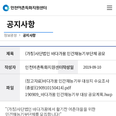
본문 바로가기
메인메뉴 바로가기
공지사항
정보광장
공지사항
제목
(가칭)사단법인 바다가꿈 민간재능기부단체 공모
작성자
인천어촌특화지원센터
작성일
2019-09-10
(참고자료)바다가꿈 민간재능기부 대상지 수요조사
파일
(총괄)(190910150414).pdf
190909_바다가꿈 민간재능기부 대상 공모계획.hwp
"(가칭)사단법인 바다가꿈에서 활기찬 어촌마을을 위한
민간재능기부단체를 모집합니다!"