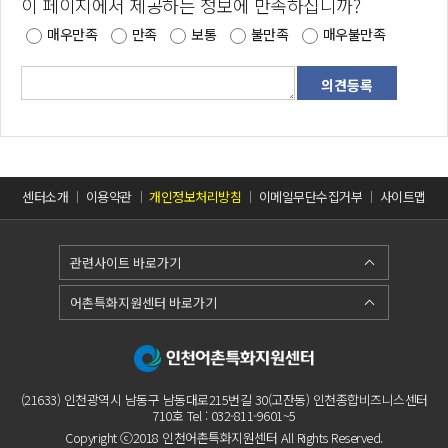
이 페이지에서 제공하는 정보에 만족하십니까?
매우만족
만족
보통
불만족
매우불만족
센터소개
이용약관
개인정보처리방침
이메일무단수집거부
사이트맵
관련사이트 바로가기
어촌특화지원센터 바로가기
(21633) 인천광역시 남동구 남동대로215번길 30(고잔동) 인천종합비즈니스센터
710호 Tel : 032-811-9601~5
Copyright ⓒ2018 인천어촌특화지원센터 All Rights Reserved.