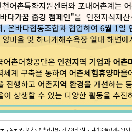
 중구 무의도 포내어촌체험휴양마을에서 204년 2차 ‘바다가꿈 줍깅 캐페인’이