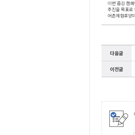
이번 줍깅 캠페
추진을 목표로 
어촌체험휴양마
다음글
이전글