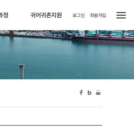
과정
귀어귀촌지원
로그인
회원가입
정보
사업소개
현황
정보 게시판
증발급
귀어소식
자주묻는질문