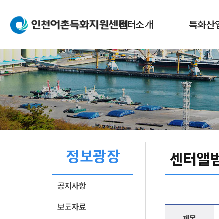
본문 바로가기
메인메뉴 바로가기
센터소개
특화산
인사말
어촌특화
설립목적
어촌특화
센터업무
어촌특화
조직도
오시는길
정보광장
페이스북
네이버블로그
인쇄
센터앨
공지사항
보도자료
제목