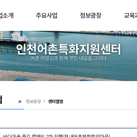
업소개
주요사업
정보광장
교육
전체메뉴
산업이란?
어촌특화지원
공지사항
교육
인천어촌특화지원센터
역량강화
산업 지원정책
보도자료
수강
어촌특화상품 활성화
어촌 어업민과 함께 멋진 내일을 그리다
지원센터
자료실
수료
어촌발전 정책지원
마을 소개
특화상품
센터앨범
범
자유게시판
정보광장
센터앨범
묻고답하기
바다가꿈 줍깅 캠페인 2차 진행(포내어촌체험휴양마을)